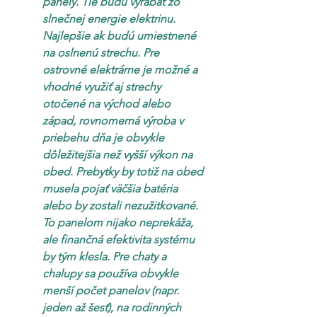
panely. Tie budú vyrábať zo 
slnečnej energie elektrinu. 
Najlepšie ak budú umiestnené 
na oslnenú strechu. Pre 
ostrovné elektrárne je možné a 
vhodné využiť aj strechy 
otočené na východ alebo 
západ, rovnomerná výroba v 
priebehu dňa je obvykle 
dôležitejšia než vyšší výkon na 
obed. Prebytky by totiž na obed 
musela pojať väčšia batéria 
alebo by zostali nezužitkované. 
To panelom nijako neprekáža, 
ale finančná efektivita systému 
by tým klesla. Pre chaty a 
chalupy sa používa obvykle 
menší počet panelov (napr. 
jeden až šesť), na rodinných 