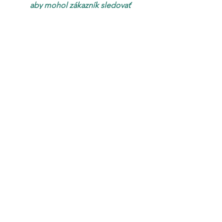
aby mohol zákazník sledovať 
aktuálne aj historické priebehy 
napätia, vyrobenej a 
spotrebovanej energie a 
kapacity akumulátorov. Niekedy 
podľa týchto údajov musí 
prispôsobiť svoje správanie 
alebo zapnúť doplnkový zdroj.
Zdroj: 
https://www.faio-
electric.sk/ostrovne-off-grid-
fotovolticke-elektrarne/