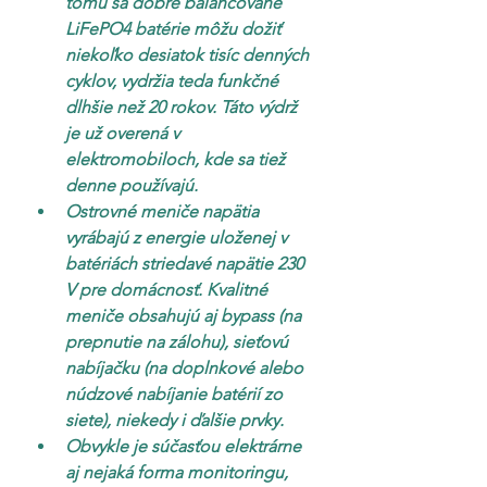
tomu sa dobre balancované 
LiFePO4 batérie môžu dožiť 
niekoľko desiatok tisíc denných 
cyklov, vydržia teda funkčné 
dlhšie než 20 rokov. Táto výdrž 
je už overená v 
elektromobiloch, kde sa tiež 
denne používajú.
Ostrovné meniče napätia 
vyrábajú z energie uloženej v 
batériách striedavé napätie 230 
V pre domácnosť. Kvalitné 
meniče obsahujú aj bypass (na 
prepnutie na zálohu), sieťovú 
nabíjačku (na doplnkové alebo 
núdzové nabíjanie batérií zo 
siete), niekedy i ďalšie prvky.
Obvykle je súčasťou elektrárne 
aj nejaká forma monitoringu, 