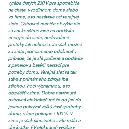
vyrába čistých 230 V pre spotrebiče 
na chate, v rodinnom dome alebo 
vo firme, a to nezávisle od verejnej 
siete. Ostrovné meniče obvykle nie 
sú ani konštruované na dodávku 
energie do siete, nedovolené 
pretoky tak nehrozia. Je však možné 
zo siete jednosmerne odoberať v 
prípade, že je zlé počasie a dodávka 
z panelov a batérií nestačí pre 
potreby domu. Verejná sieť sa tak 
stáva z primárneho zdroja iba 
zálohou, hoci významnou, a to 
obzvlášť v zime. Dobre navrhnutá 
ostrovná elektráreň môže od jari do 
jesene pokrývať veľkú časť spotreby 
domu, v lete pokojne i 100 %. V 
zime je však slnečného svitu málo a 
dni krátke, FV elektráreň vyrába v 