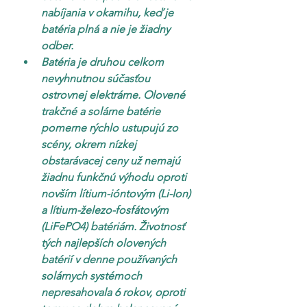
nabíjania v okamihu, keď je 
batéria plná a nie je žiadny 
odber.
Batéria je druhou celkom 
nevyhnutnou súčasťou 
ostrovnej elektrárne. Olovené 
trakčné a solárne batérie 
pomerne rýchlo ustupujú zo 
scény, okrem nízkej 
obstarávacej ceny už nemajú 
žiadnu funkčnú výhodu oproti 
novším lítium-ióntovým (Li-Ion) 
a lítium-železo-fosfátovým 
(LiFePO4) batériám. Životnosť 
tých najlepších olovených 
batérií v denne používaných 
solárnych systémoch 
nepresahovala 6 rokov, oproti 