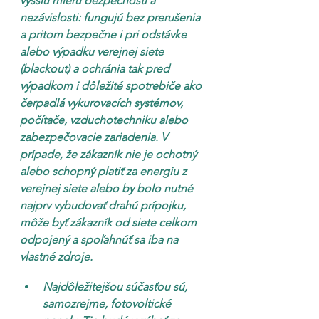
vyššiu mieru bezpečnosti a 
nezávislosti: fungujú bez prerušenia 
a pritom bezpečne i pri odstávke 
alebo výpadku verejnej siete 
(blackout) a ochránia tak pred 
výpadkom i dôležité spotrebiče ako 
čerpadlá vykurovacích systémov, 
počítače, vzduchotechniku alebo 
zabezpečovacie zariadenia. V 
prípade, že zákazník nie je ochotný 
alebo schopný platiť za energiu z 
verejnej siete alebo by bolo nutné 
najprv vybudovať drahú prípojku, 
môže byť zákazník od siete celkom 
odpojený a spoľahnúť sa iba na 
vlastné zdroje.
Najdôležitejšou súčasťou sú, 
samozrejme, fotovoltické 