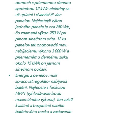
domoch s priemernou dennou 
spotrebou 12 kWh elektriny sa 
už uplatní i dvanásť či viac 
panelov. Najčastejší výkon 
jedného panela je cca 250 Wp, 
čo znamená výkon 250 W pri 
plnom slnečnom svite. 12 ks 
panelov tak zodpovedá max. 
nabíjaciemu výkonu 3 000 W a 
priemernému dennému zisku 
okolo 15 kWh pri jasnom 
slnečnom počasí.
Energiu z panelov musí 
spracovať regulátor nabíjania 
batérií. Najlepšie s funkciou 
MPPT (vyhľadávanie bodu 
maximálneho výkonu). Ten zaistí 
kvalitné a bezpečné nabitie 
batériového packu a zastavenie 