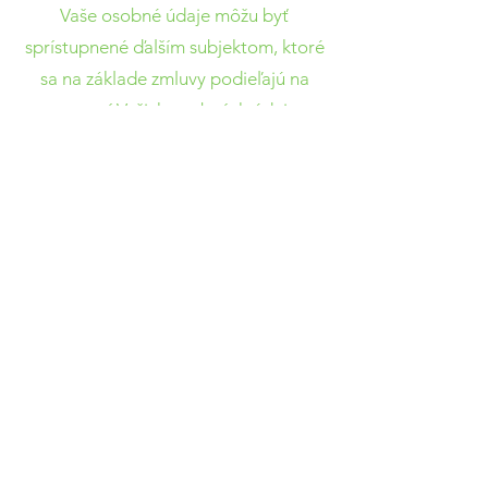
Vaše osobné údaje môžu byť
sprístupnené ďalším subjektom, ktoré
sa na základe zmluvy podieľajú na
spracovaní Vašich osobných údajov, a
to výhradne na účely uvedené v
odseku " Aké údaje budem
spracovávať?". Ide najmä o
poskytovateľov IT služieb a aplikácií
tretích strán.
Vaše práva v súvislosti so
spracovaním osobných údajov
Ako užívateľ, máte právo sa na nás
kedykoľvek obrátiť a uplatniť si právo
na prístup a opravu údajov, ktoré