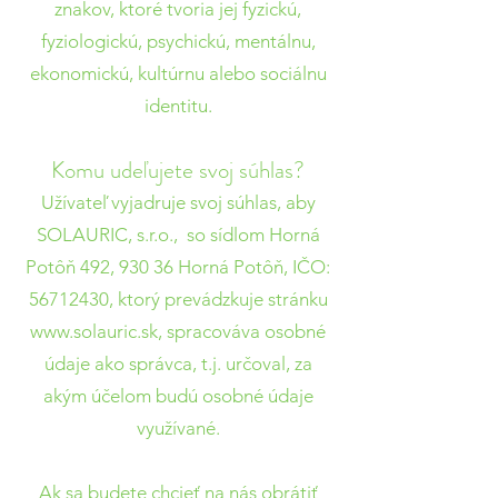
znakov, ktoré tvoria jej fyzickú,
fyziologickú, psychickú, mentálnu,
ekonomickú, kultúrnu alebo sociálnu
identitu.
Komu udeľujete svoj súhlas?
Užívateľ vyjadruje svoj súhlas, aby
SOLAURIC, s.r.o., so sídlom Horná
Potôň 492, 930 36 Horná Potôň, IČO:
56712430
, ktorý prevádzkuje stránku
www.solauric.sk
, spracováva osobné
údaje ako správca, t.j. určoval, za
akým účelom budú osobné údaje
využívané.
Ak sa budete chcieť na nás obrátiť