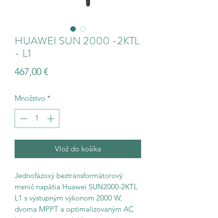
HUAWEI SUN 2000 -2KTL
- L1
Price
467,00 €
Množstvo
*
Vlož do košíka
Jednofázový beztransformátorový
menič napätia Huawei SUN2000-2KTL
L1 s výstupným výkonom 2000 W,
dvoma MPPT a optimalizovaným AC