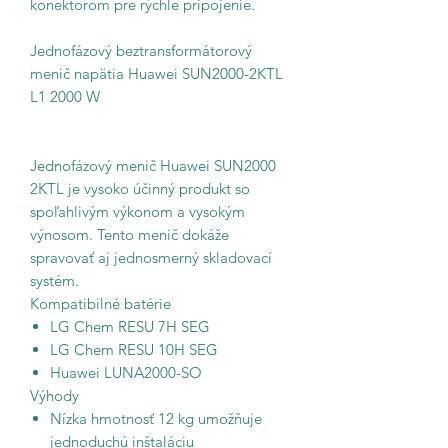
konektorom pre rýchle pripojenie.
Jednofázový beztransformátorový
menič napätia Huawei SUN2000-2KTL
L1 2000 W
Jednofázový menič Huawei SUN2000
2KTL je vysoko účinný produkt so
spoľahlivým výkonom a vysokým
výnosom. Tento menič dokáže
spravovať aj jednosmerný skladovací
systém.
Kompatibilné batérie
LG Chem RESU 7H SEG
LG Chem RESU 10H SEG
Huawei LUNA2000-SO
Výhody
Nízka hmotnosť 12 kg umožňuje
jednoduchú inštaláciu