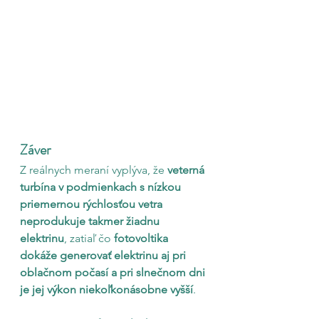
Záver
Z reálnych meraní vyplýva, že 
veterná 
turbína v podmienkach s nízkou 
priemernou rýchlosťou vetra 
neprodukuje takmer žiadnu 
elektrinu
, zatiaľ čo 
fotovoltika 
dokáže generovať elektrinu aj pri 
oblačnom počasí a pri slnečnom dni 
je jej výkon niekoľkonásobne vyšší
.