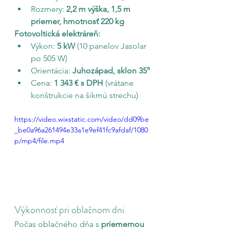
Rozmery: 
2,2 m výška, 1,5 m 
priemer, hmotnosť 220 kg
Fotovoltická elektráreň:
Výkon: 
5 kW
 (10 panelov Jasolar 
po 505 W)
Orientácia: 
Juhozápad, sklon 35°
Cena: 
1 343 € s DPH
 (vrátane 
konštrukcie na šikmú strechu)
https://video.wixstatic.com/video/dd09be
_be0a96a261494e33a1e9ef41fc9afdaf/1080
p/mp4/file.mp4
Výkonnosť pri oblačnom dni
Počas oblačného dňa s 
priemernou 