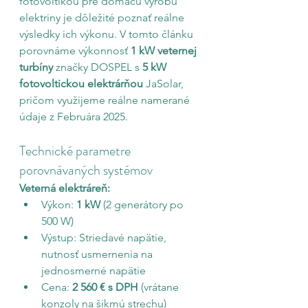
fotovoltikou pre domácu výrobu 
elektriny je dôležité poznať reálne 
výsledky ich výkonu. V tomto článku 
porovnáme výkonnosť 
1 kW veternej 
turbíny
 z
načky DOSPEL 
s 
5 kW 
fotovoltickou elektrárňou 
JaSolar, 
pričom využijeme reálne namerané 
údaje z Februára 2025.
Technické parametre 
porovnávaných systémov
Veterná elektráreň:
Výkon: 
1 kW
 (2 generátory po 
500 W)
Výstup: Striedavé napätie, 
nutnosť usmernenia na 
jednosmerné napätie
Cena: 
2 560 € s DPH
 (vrátane 
konzoly na šikmú strechu)