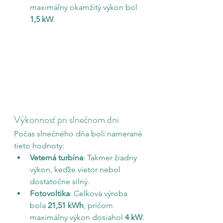
maximálny okamžitý výkon bol 
1,5 kW
.
Výkonnosť pri slnečnom dni
Počas slnečného dňa boli namerané 
tieto hodnoty:
Veterná turbína
: Takmer žiadny 
výkon, keďže vietor nebol 
dostatočne silný.
Fotovoltika
: Celková výroba 
bola 
21,51 kWh
, pričom 
maximálny výkon dosiahol 
4 kW
.