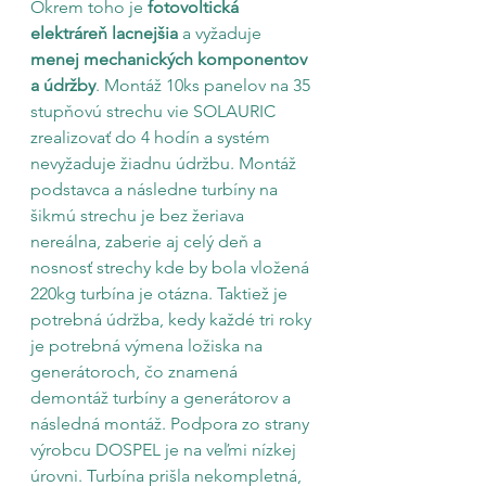
Okrem toho je 
fotovoltická 
elektráreň lacnejšia
 a vyžaduje 
menej mechanických komponentov 
a údržby
. Montáž 10ks panelov na 35 
stupňovú strechu vie SOLAURIC 
zrealizovať do 4 hodín a systém 
nevyžaduje žiadnu údržbu. Montáž 
podstavca a následne turbíny na 
šikmú strechu je bez žeriava 
nereálna, zaberie aj celý deň a 
nosnosť strechy kde by bola vložená 
220kg turbína je otázna. Taktiež je 
potrebná údržba, kedy každé tri roky 
je potrebná výmena ložiska na 
generátoroch, čo znamená 
demontáž turbíny a generátorov a 
následná montáž. Podpora zo strany 
výrobcu DOSPEL je na veľmi nízkej 
úrovni. Turbína prišla nekompletná, 