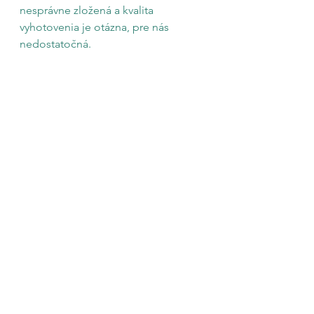
nesprávne zložená a kvalita 
vyhotovenia je otázna, pre nás 
nedostatočná.
Na
 základe týchto údajov je zrejmé, 
že v našich podmienkach je 
fotovoltika výrazne efektívnejšia ako 
veterná turbína s ohľadom na 
investované prostriedky. 
Ak uvažujete o investícii do 
obnoviteľných zdrojov energie, 
fotovoltika prináša oveľa lepšie 
výsledky
 a predstavuje rozumnejšiu 
voľbu za priateľné ceny. 
SOLAURIC