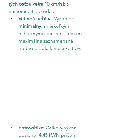
rýchlosťou vetra 10 km/h
 boli 
namerané tieto údaje:
Veterná turbína
: Výkon bol 
minimálny
, s niekoľkými 
náhodnými špičkami, pričom 
maximálna zaznamenaná 
hodnota bola len pár wattov.
Fotovoltika
: Celkový výkon 
dosiahol 
4,45 kWh
, pričom 