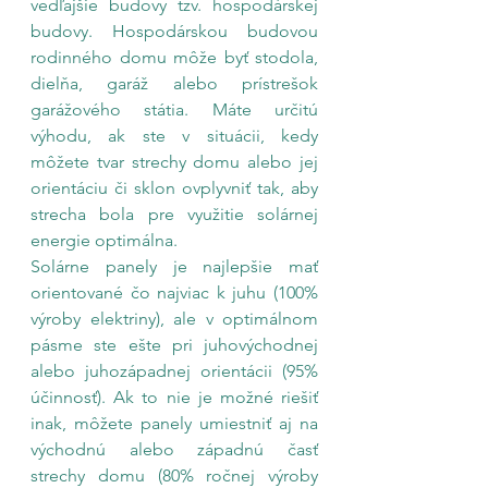
vedľajšie budovy tzv. hospodárskej 
budovy. Hospodárskou budovou 
rodinného domu môže byť stodola, 
dielňa, garáž alebo prístrešok 
garážového státia. Máte určitú 
výhodu, ak ste v situácii, kedy 
môžete tvar strechy domu alebo jej 
orientáciu či sklon ovplyvniť tak, aby 
strecha bola pre využitie solárnej 
energie optimálna.
Solárne panely je najlepšie mať 
orientované čo najviac k juhu (100% 
výroby elektriny), ale v optimálnom 
pásme ste ešte pri juhovýchodnej 
alebo juhozápadnej orientácii (95% 
účinnosť). Ak to nie je možné riešiť 
inak, môžete panely umiestniť aj na 
východnú alebo západnú časť 
strechy domu (80% ročnej výroby 