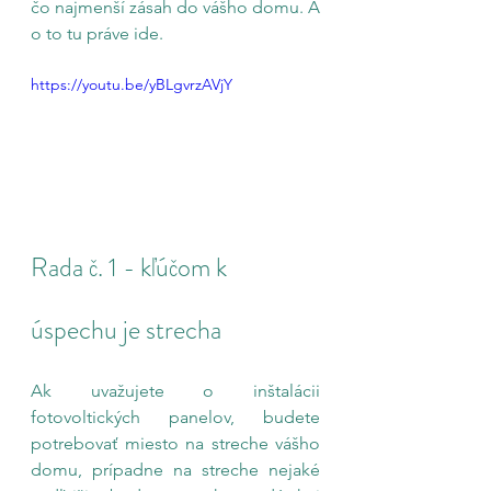
čo najmenší zásah do vášho domu. A 
o to tu práve ide.
https://youtu.be/yBLgvrzAVjY
Rada č. 1 - kľúčom k 
úspechu je strecha
Ak uvažujete o inštalácii 
fotovoltických panelov, budete 
potrebovať miesto na streche vášho 
domu, prípadne na streche nejaké 