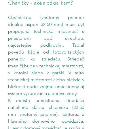
Cháničky - aké a odkiaľ kam?
Chráničkou (vnútorný priemer 
ideálne aspoň 32-50 mm) musí byť 
prepojená technická miestnosť s 
priestorom pod strechou, 
najčastejšie podkrovím. Tadiaľ 
povedú káble od fotovoltaických 
panelov ku striedaču. Striedač 
(menič) bude v technickej miestnosti, 
v kotolni alebo v garáži. V tejto 
technickej miestnosti alebo niekde v 
blízkosti bude zrejme umiestnený aj 
systém vykurovania a ohrevu vody.
K miestu umiestnenia striedača 
natiahnite ďalšiu chráničku (32-50 
mm vnútorný priemer), tentoraz z 
hlavného domového rozvádzača. 
Hlavný domový rozvádzač je skriňa s 