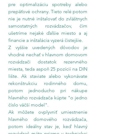
pre optimalizáciu spotreby alebo 
prepäťové ochrany. Tieto relé potom 
nie je nutné inštalovať do zvláštnych 
samostatných rozvádzačov, čím 
ušetríme nejaké ďalšie miesto a aj 
financie a inštalácia vyzerá čistejšie.
Z vyššie uvedených dôvodov je 
vhodné nechať v hlavnom domovom 
rozvádzači dostatok rezervného 
miesta, teda aspoň 25 pozícií na DIN 
lište. Ak staviate alebo vykonávate 
rekonštrukciu rodinného domu, 
potom jednoducho pri nákupe 
hlavného rozvádzača kúpte "o jedno 
číslo väčší model".
Ak môžete ovplyvniť umiestnenie 
hlavného domového rozvádzača, 
potom ideálny stav je, keď hlavný 
rozvádzač máte priamo v technickej 