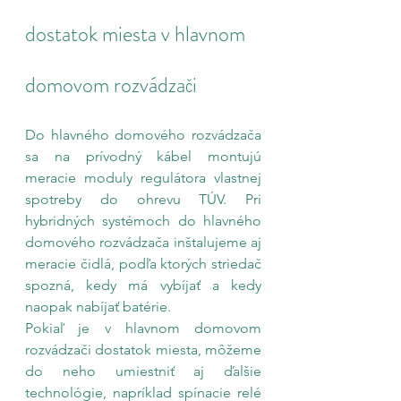
dostatok miesta v hlavnom 
domovom rozvádzači
Do hlavného domového rozvádzača 
sa na prívodný kábel montujú 
meracie moduly regulátora vlastnej 
spotreby do ohrevu TÚV. Pri 
hybridných systémoch do hlavného 
domového rozvádzača inštalujeme aj 
meracie čidlá, podľa ktorých striedač 
spozná, kedy má vybíjať a kedy 
naopak nabíjať batérie.
Pokiaľ je v hlavnom domovom 
rozvádzači dostatok miesta, môžeme 
do neho umiestniť aj ďalšie 
technológie, napríklad spínacie relé 