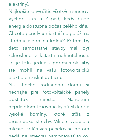
elektriny). 
Najlepšie je využitie všetkých smerov, 
Východ Juh a Západ, kedy bude 
energia dostupná počas celého dňa. 
Chcete panely umiestniť na garáž, na 
stodolu alebo na kôlňu? Potom by 
tieto samostatné stavby mali byť 
zakreslené v katastri nehnuteľností. 
To je totiž jedna z podmienok, aby 
ste mohli na vašu fotovoltaickú 
elektráreň získať dotáciu.
Na streche rodinného domu si 
nechajte pre fotovoltaické panely 
dostatok miesta. Najväčším 
nepriateľom fotovoltaiky sú vikiere a 
vysoké komíny, ktoré trčia z 
prostriedku strechy. Vikiere zaberajú 
miesto, solárnych panelov sa potom 
nedá na strechu namontovať toľko, 