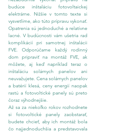
budúce inštaláciu fotovoltaickej 
elektrárne. Nižšie v tomto texte si 
vysvetlíme, ako túto prípravu vykonať. 
Opatrenia sú jednoduché a relatívne 
lacné. V budúcnosti vám ušetria rad 
komplikácií pri samotnej inštalácii 
FVE. Odporúčame každý rodinný 
dom pripraviť na montáž FVE, ak 
môžete, aj keď napríklad teraz o 
inštaláciu solárnych panelov ani 
neuvažujete. Cena solárnych panelov 
a batérií klesá, ceny energií naopak 
rastú a fotovoltické panely sú preto 
čoraz výhodnejšie.
Až sa za niekoľko rokov rozhodnete 
si fotovoltické panely zaobstarať, 
budete chcieť, aby ich montáž bola 
čo najjednoduchšia a predstavovala 