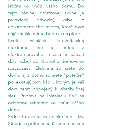
ističmi vo vnútri vášho domu. Do 
tejto hlavnej poistkovej skrine je 
privedený prívodný kábel z 
elektromerového miesta, ktoré býva 
najčastejšie mimo budovu na plote.
Kvôli inštalácii fotovoltaickej 
elektrárne nie je nutné z 
elektromerového miesta inštalovať 
ďalší kábel do hlavného domového 
rozvádzača. Elektrina zo siete do 
domu aj z domu zo siete "potečie" 
po existujúcom kábli, ktorým je váš 
dom teraz pripojený k distribučnej 
sieti. Príprava na inštaláciu FVE sa 
odohráva výhradne vo vnútri vášho 
domu.
Srdce fotovoltaickej elektrárne - tzv. 
Striedač spoločne s ďalšími menšími 