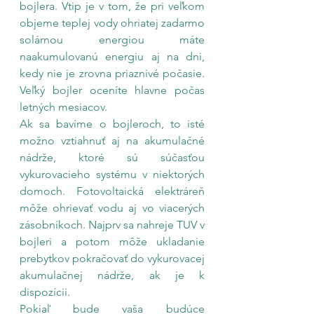
bojlera. Vtip je v tom, že pri veľkom 
objeme teplej vody ohriatej zadarmo 
solárnou energiou máte 
naakumulovanú energiu aj na dni, 
kedy nie je zrovna priaznivé počasie. 
Veľký bojler oceníte hlavne počas 
letných mesiacov.
Ak sa bavíme o bojleroch, to isté 
možno vztiahnuť aj na akumulačné 
nádrže, ktoré sú súčasťou 
vykurovacieho systému v niektorých 
domoch. Fotovoltaická elektráreň 
môže ohrievať vodu aj vo viacerých 
zásobníkoch. Najprv sa nahreje TUV v 
bojleri a potom môže ukladanie 
prebytkov pokračovať do vykurovacej 
akumulačnej nádrže, ak je k 
dispozícii.
Pokiaľ bude vaša budúce 