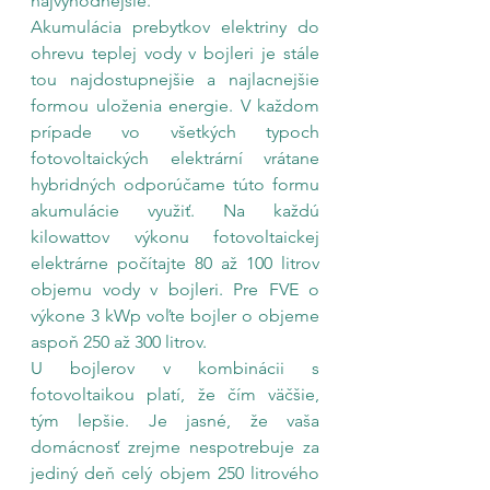
najvýhodnejšie.
Akumulácia prebytkov elektriny do 
ohrevu teplej vody v bojleri je stále 
tou najdostupnejšie a najlacnejšie 
formou uloženia energie. V každom 
prípade vo všetkých typoch 
fotovoltaických elektrární vrátane 
hybridných odporúčame túto formu 
akumulácie využiť. Na každú 
kilowattov výkonu fotovoltaickej 
elektrárne počítajte 80 až 100 litrov 
objemu vody v bojleri. Pre FVE o 
výkone 3 kWp voľte bojler o objeme 
aspoň 250 až 300 litrov.
U bojlerov v kombinácii s 
fotovoltaikou platí, že čím väčšie, 
tým lepšie. Je jasné, že vaša 
domácnosť zrejme nespotrebuje za 
jediný deň celý objem 250 litrového 