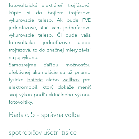
fotovoltaická elektráreň trojfázová, 
kúpte si do bojlera trojfázové 
vykurovacie teleso. Ak bude FVE 
jednofázové, stačí vám jednofázové 
vykurovacie teleso. Či bude vaša 
fotovoltaika jednofázové alebo 
trojfázová, to do značnej miery závisí 
na jej výkone.
Samozrejme ďaľšou možnosťou 
efektívnej akumulácie sú už priamo 
fyzické 
batérie
 alebo 
wallbox
 pre 
elektromobil, ktorý dokáže meniť 
svôj výkon podľa aktuálneho výkonu 
fotovoltiky. 
Rada č. 5 - správna voľba 
spotrebičov ušetrí tisíce