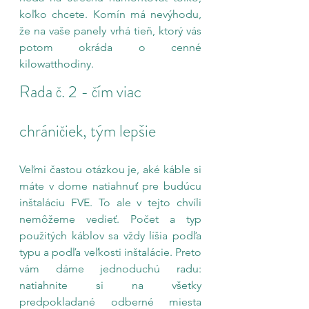
koľko chcete. Komín má nevýhodu, 
že na vaše panely vrhá tieň, ktorý vás 
potom okráda o cenné 
kilowatthodiny.
Rada č. 2 - čím viac 
chráničiek, tým lepšie
Veľmi častou otázkou je, aké káble si 
máte v dome natiahnuť pre budúcu 
inštaláciu FVE. To ale v tejto chvíli 
nemôžeme vedieť. Počet a typ 
použitých káblov sa vždy líšia podľa 
typu a podľa veľkosti inštalácie. Preto 
vám dáme jednoduchú radu: 
natiahnite si na všetky 
predpokladané odberné miesta 