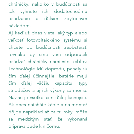
chráničky, nakoľko v budúcnosti sa 
tak vyhnete ich dodatočneému 
osádzaniu a ďalším zbytočným 
nákladom.
Aj keď už dnes viete, aký typ alebo 
veľkosť fotovoltaického systému si 
chcete do budúcnosti zaobstarať, 
rovnako by sme vám odporučili 
osádzať chráničky namiesto káblov. 
Technológie idú dopredu, panely sú 
čím ďalej účinnejšie, batérie majú 
čím ďalej väčšiu kapacitu, typy 
striedačov a aj ich výkony sa menia. 
Naviac je všetko čím ďalej lacnejšie. 
Ak dnes nataháte káble a na montáž 
dôjde napríklad až za tri roky, môže 
sa medzitým stať, že vykonaná 
príprava bude k ničomu.