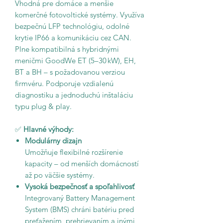
Vhodná pre domáce a menšie
komerčné fotovoltické systémy. Využíva
bezpečnú LFP technológiu, odolné
krytie IP66 a komunikáciu cez CAN.
Plne kompatibilná s hybridnými
meničmi GoodWe ET (5–30 kW), EH,
BT a BH – s požadovanou verziou
firmvéru. Podporuje vzdialenú
diagnostiku a jednoduchú inštaláciu
typu plug & play.
✅
Hlavné výhody:
Modulárny dizajn
Umožňuje flexibilné rozšírenie
kapacity – od menších domácností
až po väčšie systémy.
Vysoká bezpečnosť a spoľahlivosť
Integrovaný Battery Management
System (BMS) chráni batériu pred
preťažením, prehrievaním a inými