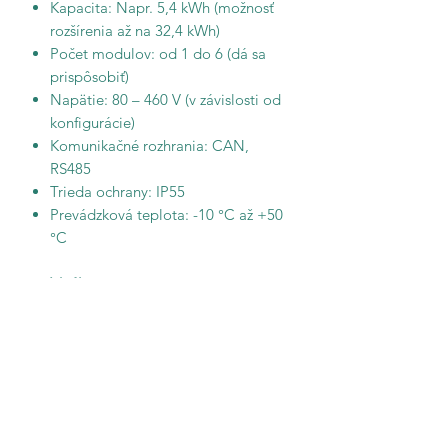
Kapacita: Napr. 5,4 kWh (možnosť
rozšírenia až na 32,4 kWh)
Počet modulov: od 1 do 6 (dá sa
prispôsobiť)
Napätie: 80 – 460 V (v závislosti od
konfigurácie)
Komunikačné rozhrania: CAN,
RS485
Trieda ochrany: IP55
Prevádzková teplota: -10 °C až +50
°C
🏡
Ideálne pre:
Domácnosti s fotovoltikou
Hybridné solárne systémy
Zálohovanie energie pri výpadku
prúdu
Optimalizáciu spotreby vlastnej
vyrobenej energie