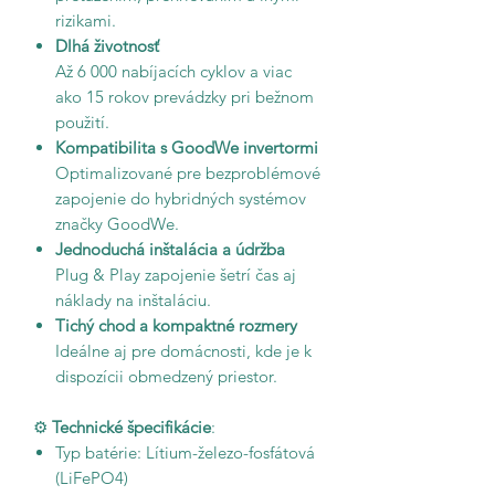
rizikami.
Dlhá životnosť
Až 6 000 nabíjacích cyklov a viac
ako 15 rokov prevádzky pri bežnom
použití.
Kompatibilita s GoodWe invertormi
Optimalizované pre bezproblémové
zapojenie do hybridných systémov
značky GoodWe.
Jednoduchá inštalácia a údržba
Plug & Play zapojenie šetrí čas aj
náklady na inštaláciu.
Tichý chod a kompaktné rozmery
Ideálne aj pre domácnosti, kde je k
dispozícii obmedzený priestor.
⚙️
Technické špecifikácie
:
Typ batérie: Lítium-železo-fosfátová
(LiFePO4)