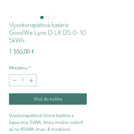
Vysokonapäťová batéria
GoodWe Lynx D LX D5.0-10
5kWh
Price
1 550,00 €
Množstvo
*
Vlož do košíka
Vysokonapäťová lítiová batéria s
kapacitou 5 kWh, ktorú možno rozšíriť
až na 40 kWh (max. 8 modulov).