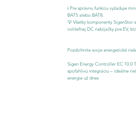
ℹ️ Pre správnu funkciu vyžaduje mi
BAT5 alebo BAT8.
💡 Všetky komponenty SigenStor s
voliteľnej DC nabíjačky pre EV, kto
Pozdvihnite svoje energetické rieš
Sigen Energy Controller EC 10.0 T
spoľahlivú integráciu – ideálne rie
energie už dnes