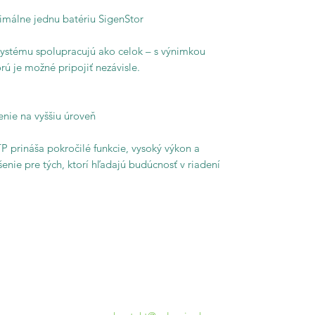
nimálne jednu batériu SigenStor
ystému spolupracujú ako celok – s výnimkou
rú je možné pripojiť nezávisle.
enie na vyššiu úroveň
P prináša pokročilé funkcie, vysoký výkon a
šenie pre tých, ktorí hľadajú budúcnosť v riadení