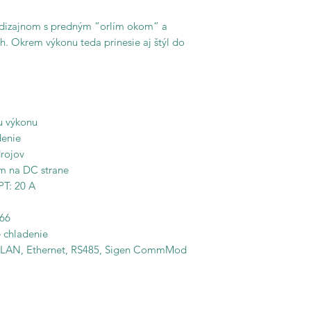
m dizajnom s predným “orlím okom” a
 Okrem výkonu teda prinesie aj štýl do
u výkonu
denie
drojov
m na DC strane
PT: 20 A
P66
é chladenie
 WLAN, Ethernet, RS485, Sigen CommMod