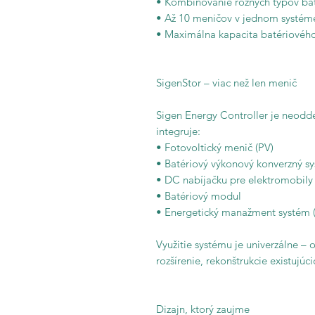
• Kombinovanie rôznych typov bat
• Až 10 meničov v jednom systém
• Maximálna kapacita batériového
SigenStor – viac než len menič
Sigen Energy Controller je neodde
integruje:
• Fotovoltický menič (PV)
• Batériový výkonový konverzný s
• DC nabíjačku pre elektromobily
• Batériový modul
• Energetický manažment systém 
Využitie systému je univerzálne –
rozšírenie, rekonštrukcie existujú
Dizajn, ktorý zaujme