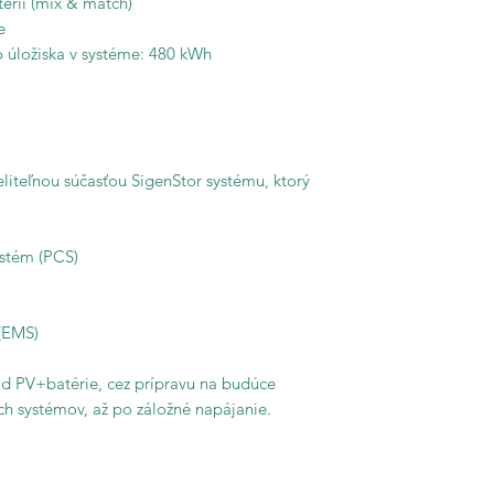
érií (mix & match)
e
 úložiska v systéme: 480 kWh
liteľnou súčasťou SigenStor systému, ktorý
ystém (PCS)
(EMS)
 od PV+batérie, cez prípravu na budúce
cich systémov, až po záložné napájanie.