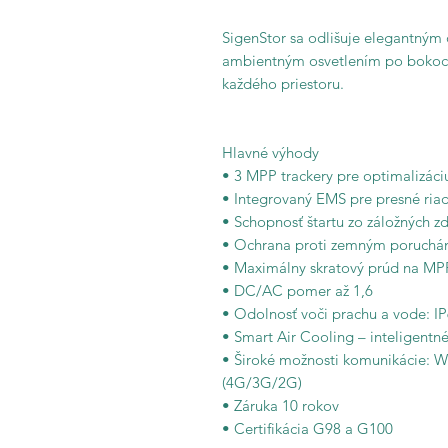
SigenStor sa odlišuje elegantný
ambientným osvetlením po bokoch.
každého priestoru.
Hlavné výhody
• 3 MPP trackery pre optimalizáci
• Integrovaný EMS pre presné ria
• Schopnosť štartu zo záložných z
• Ochrana proti zemným poruchá
• Maximálny skratový prúd na MP
• DC/AC pomer až 1,6
• Odolnosť voči prachu a vode: I
• Smart Air Cooling – inteligentn
• Široké možnosti komunikácie:
(4G/3G/2G)
• Záruka 10 rokov
• Certifikácia G98 a G100