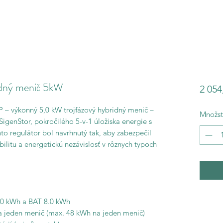
ridný menič 5kW
2 054
P – výkonný 5,0 kW trojfázový hybridný menič –
Množst
SigenStor, pokročilého 5-v-1 úložiska energie s
to regulátor bol navrhnutý tak, aby zabezpečil
bilitu a energetickú nezávislosť v rôznych typoch
.0 kWh a BAT 8.0 kWh
 na jeden menič (max. 48 kWh na jeden menič)