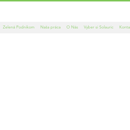
Ponuka riešení pre fotovoltaiku a elektromobily na kľúč
Zelená Podnikom
Naša práca
O Nás
Vyber si Solauric
Konta