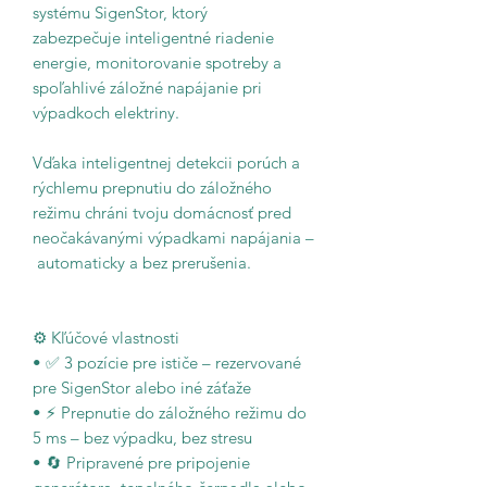
systému SigenStor, ktorý
zabezpečuje inteligentné riadenie
energie, monitorovanie spotreby a
spoľahlivé záložné napájanie pri
výpadkoch elektriny.
Vďaka inteligentnej detekcii porúch a
rýchlemu prepnutiu do záložného
režimu chráni tvoju domácnosť pred
neočakávanými výpadkami napájania –
automaticky a bez prerušenia.
⚙️ Kľúčové vlastnosti
• ✅ 3 pozície pre ističe – rezervované
pre SigenStor alebo iné záťaže
• ⚡ Prepnutie do záložného režimu do
5 ms – bez výpadku, bez stresu
• 🔄 Pripravené pre pripojenie