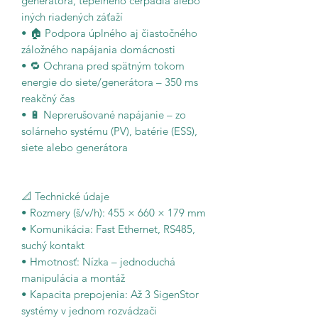
generátora, tepelného čerpadla alebo
iných riadených záťaží
• 🏠 Podpora úplného aj čiastočného
záložného napájania domácnosti
• 🔁 Ochrana pred spätným tokom
energie do siete/generátora – 350 ms
reakčný čas
• 🔋 Neprerušované napájanie – zo
solárneho systému (PV), batérie (ESS),
siete alebo generátora
📐 Technické údaje
• Rozmery (š/v/h): 455 × 660 × 179 mm
• Komunikácia: Fast Ethernet, RS485,
suchý kontakt
• Hmotnosť: Nízka – jednoduchá
manipulácia a montáž
• Kapacita prepojenia: Až 3 SigenStor
systémy v jednom rozvádzači