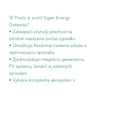
💡 Prečo si zvoliť Sigen Energy
Gateway?
• Zabezpečí plynulý prechod na
záložné napájanie počas výpadku
• Umožňuje flexibilné riadenie záťaže a
optimalizáciu spotreby
• Zjednodušuje integráciu generátora,
PV systému, batérií aj externých
zariadení
• Vytvára kompletný ekosystém s
riešením SigenStor pre maximálnu
nezávislosť
🏡 Sigen Energy Gateway HomeMax –
Brána k energetickej istote