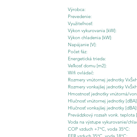
Výrobca:
Prevedenie:
Využiteľnosť:
Výkon vykurovania [kW]:
Výkon chladenia [kW]:
Napájanie [V]:
Počet fáz:
Energetická trieda:
Veľkosť domu [m2]:
Wifi ovládač:
Rozmery vnútornej jednotky VxŠx
Rozmery vonkajšej jednotky VxŠx
Hmostnosť jednotky vnútorná/vonka
Hlučnosť vnútornej jednotky [dBA
Hlučnosť vonkajšej jednotky [dBA]
Prevádzkový rozsah vonk. teplota [
Voda na výstupe vykurovanie/chlad
COP vzduch +7°C, voda 35°C:
EER vzduch 35°C, voda 18°C: