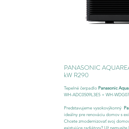
PANASONIC AQUAREA Hig
kW R290
Tepelné čerpadlo
Panasonic Aqu
WH-ADC0509L3E5 + WH-WDG07
Predstavujeme vysokovýkonný
Pa
ideálny pre renováciu domov s exi
Chcete zmodernizovať svoj domov 
existujúce radiátory? Už nemusít