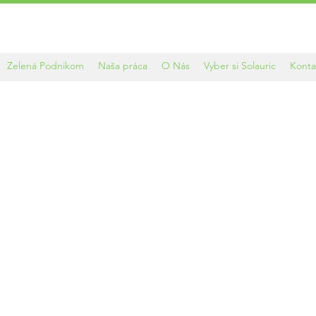
Ponuka riešení pre fotovoltaiku a elektromobily na kľúč
Zelená Podnikom
Naša práca
O Nás
Vyber si Solauric
Konta