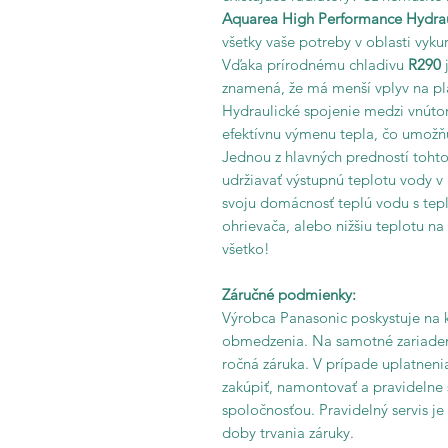
Aquarea High Performance Hydraul
všetky vaše potreby v oblasti vyku
Vďaka prírodnému chladivu
R290
znamená, že má menší vplyv na pl
Hydraulické spojenie medzi vnúto
efektívnu výmenu tepla, čo umož
Jednou z hlavných predností tohto
udržiavať výstupnú teplotu vody 
svoju domácnosť teplú vodu s tepl
ohrievača, alebo nižšiu teplotu n
všetko!
Záručné podmienky:
Výrobca Panasonic poskystuje na k
obmedzenia. Na samotné zariaden
ročná záruka. V prípade uplatnenia
zakúpiť, namontovať a pravidelne 
spoločnosťou. Pravidelný servis je
doby trvania záruky.