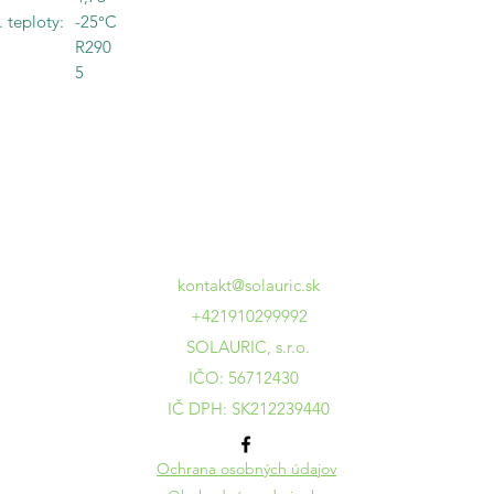
 teploty:
-25°C
R290
5
kontakt@solauric.sk
+421910299992
SOLAURIC, s.r.o.
IČO: 56712430
IČ DPH: SK212239440
Ochrana osobných údajov