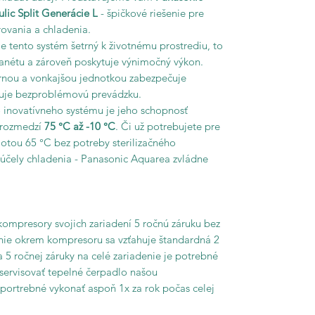
ic Split Generácie L
- špičkové riešenie pre
rovania a chladenia.
je tento systém šetrný k životnému prostrediu, to
anétu a zároveň poskytuje výnimočný výkon.
rnou a vonkajšou jednotkou zabezpečuje
ňuje bezproblémovú prevádzku.
 inovatívneho systému je jeho schopnosť
v rozmedzí
75 °C až -10 °C
. Či už potrebujete pre
otou 65 °C bez potreby sterilizačného
a účely chladenia - Panasonic Aquarea zvládne
ompresory svojich zariadení 5 ročnú záruku bez
ie okrem kompresoru sa vzťahuje štandardná 2
 5 ročnej záruky na celé zariadenie je potrebné
servisovať tepelné čerpadlo našou
 portrebné vykonať aspoň 1x za rok počas celej