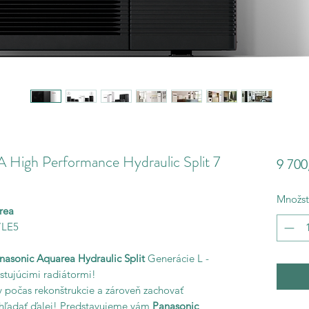
h Performance Hydraulic Split 7
9 700
Množst
area
LE5
nasonic Aquarea Hydraulic Split
Generácie L -
stujúcimi radiátormi!
počas rekonštrukcie a zároveň zachovať
e hľadať ďalej! Predstavujeme vám
Panasonic