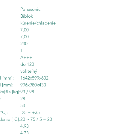
Panasonic
Biblok
kúrenie/chladenie
7,00
7,00
230
1
A+++
do 120
voliteľný
H [mm]:
1642x599x602
H [mm]:
996x980x430
jšia [kg]:
93 / 98
]:
28
:
53
°C]:
-25 ~ +35
enie [°C]:
20 ~ 75 / 5 ~ 20
4,93
4,73