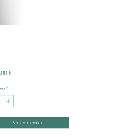
Price
,00 €
vo
*
Vlož do košíka