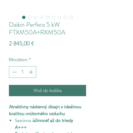
Daikin Perfera 5 kW
FTXM50A+RXM50A
Price
2 845,00 €
Množstvo
*
Vlož do košíka
Atraktívny nástenný dizajn s ideálnou
kvalitou vnútorného vzduchu
Sezónna
účinnosť až do triedy
A+++