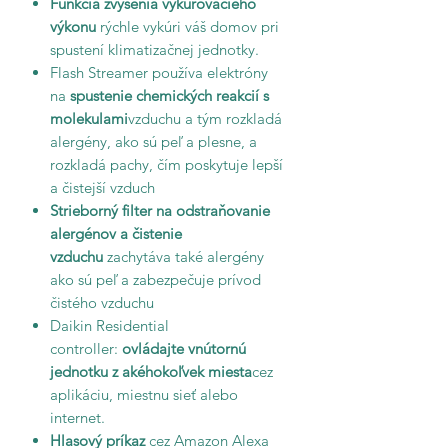
Funkcia zvýšenia vykurovacieho
výkonu
rýchle vykúri váš domov pri
spustení klimatizačnej jednotky.
Flash Streamer používa elektróny
na
spustenie chemických reakcií s
molekulami
vzduchu a tým rozkladá
alergény, ako sú peľ a plesne, a
rozkladá pachy, čím poskytuje lepší
a čistejší vzduch
Strieborný filter na odstraňovanie
alergénov a čistenie
vzduchu
zachytáva také alergény
ako sú peľ a zabezpečuje prívod
čistého vzduchu
Daikin Residential
controller:
ovládajte vnútornú
jednotku z akéhokoľvek miesta
cez
aplikáciu, miestnu sieť alebo
internet.
Hlasový príkaz
cez Amazon Alexa