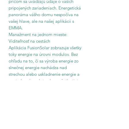
pričom sa uvádzajú údaje o vašich
pripojených zariadeniach. Energetická
panoráma vášho domu nespočíva na
vašej hlave, ale na našej aplikácii s
EMMA.
Manažment na jednom mieste:
Viditeľnosť na cestách
Aplikácia FusionSolar zobrazuje všetky
toky energie na úrovni modulov. Bez
ohľadu na to, či sa výroba energie zo
slnečnej energie nachádza nad
strechou alebo uskladnenie energie a
spotreba sú pod strechou, všetky tieto
údaje sú spravované našou aplikáciou
na jednom mieste, aby ste mohli
kedykoľvek a kdekoľvek sledovať alebo
regulovať pracovný stav vášho
zariadenia.
Pri dostatočnom množstve solárnej