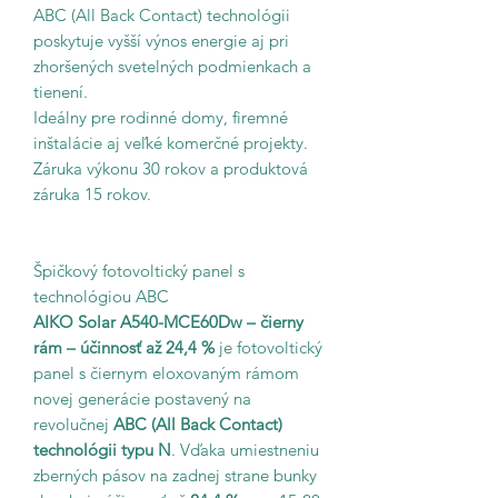
ABC (All Back Contact) technológii
poskytuje vyšší výnos energie aj pri
zhoršených svetelných podmienkach a
tienení.
Ideálny pre rodinné domy, firemné
inštalácie aj veľké komerčné projekty.
Záruka výkonu 30 rokov a produktová
záruka 15 rokov.
Špičkový fotovoltický panel s
technológiou ABC
AIKO Solar A540-MCE60Dw – čierny
rám – účinnosť až 24,4 %
je fotovoltický
panel s čiernym eloxovaným rámom
novej generácie postavený na
revolučnej
ABC (All Back Contact)
technológii typu N
. Vďaka umiestneniu
zberných pásov na zadnej strane bunky