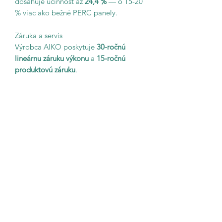
dosahuje účinnosť až
24,4 %
— o 15-20
% viac ako bežné PERC panely.
Záruka a servis
Výrobca AIKO poskytuje
30-ročnú
lineárnu záruku výkonu
a
15-ročnú
produktovú záruku
.