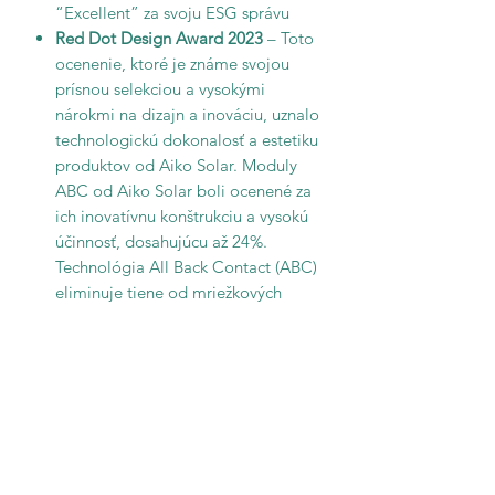
“Excellent” za svoju ESG správu
Red Dot Design Award 2023
– Toto
ocenenie, ktoré je známe svojou
prísnou selekciou a vysokými
nárokmi na dizajn a inováciu, uznalo
technologickú dokonalosť a estetiku
produktov od Aiko Solar. Moduly
ABC od Aiko Solar boli ocenené za
ich inovatívnu konštrukciu a vysokú
účinnosť, dosahujúcu až 24%.
Technológia All Back Contact (ABC)
eliminuje tiene od mriežkových
liniek, čo umožňuje čistý a moderný
vzhľad, ideálny pre rôzne stavebné
projekty