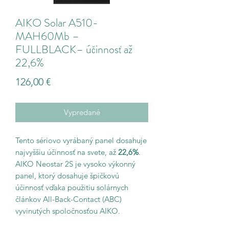
AIKO Solar A510-
MAH60Mb –
FULLBLACK– účinnosť až
22,6%
Price
126,00 €
Vypredané
Tento sériovo vyrábaný panel dosahuje
najvyššiu účinnosť na svete, až
22,6%
.
AIKO Neostar 2S je vysoko výkonný
panel, ktorý dosahuje špičkovú
účinnosť vďaka použitiu solárnych
článkov All-Back-Contact (ABC)
vyvinutých spoločnosťou AIKO.