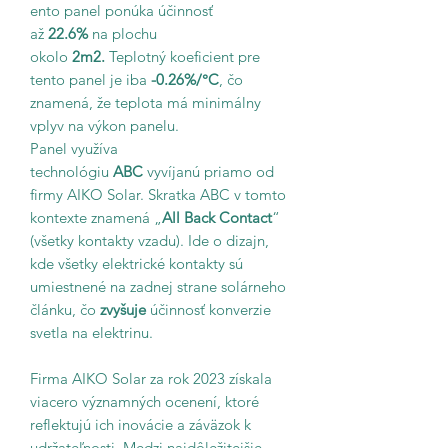
ento panel ponúka účinnosť
až
22.6%
na plochu
okolo
2m2.
Teplotný koeficient pre
tento panel je iba
-0.26%/°C
, čo
znamená, že teplota má minimálny
vplyv na výkon panelu.
Panel využíva
technológiu
ABC
vyvíjanú priamo od
firmy AIKO Solar. Skratka ABC v tomto
kontexte znamená „
All Back Contact
“
(všetky kontakty vzadu). Ide o dizajn,
kde všetky elektrické kontakty sú
umiestnené na zadnej strane solárneho
článku, čo
zvyšuje
účinnosť konverzie
svetla na elektrinu.
Firma AIKO Solar za rok 2023 získala
viacero významných ocenení, ktoré
reflektujú ich inovácie a záväzok k
udržateľnosti. Medzi najdôležitejšie