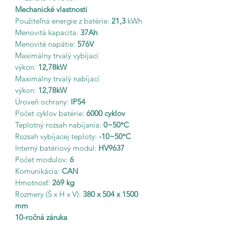
Mechanické vlastnosti
Použiteľná energie z batérie:
21,3
kWh
Menovitá kapacita:
37Ah
Menovité napätie:
576V
Maximálny trvalý vybíjací
výkon:
12,78kW
Maximálny trvalý nabíjací
výkon:
12,78kW
Úroveň ochrany:
IP54
Počet cyklov batérie:
6000 cyklov
Teplotný rozsah nabíjania:
0~50°C
Rozsah vybíjacej teploty:
-10~50°C
Interný batériový modul:
HV9637
Počet modulov:
6
Komunikácia:
CAN
Hmotnosť:
269 kg
Rozmery (Š x H x V):
380 x 504 x 1500
mm
10-ročná záruka