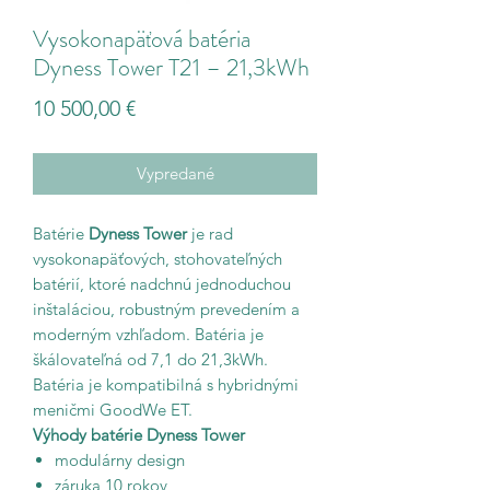
Vysokonapäťová batéria
Dyness Tower T21 – 21,3kWh
Price
10 500,00 €
Vypredané
Batérie
Dyness Tower
je rad
vysokonapäťových, stohovateľných
batérií, ktoré nadchnú jednoduchou
inštaláciou, robustným prevedením a
moderným vzhľadom. Batéria je
škálovateľná od 7,1 do 21,3kWh.
Batéria je kompatibilná s hybridnými
meničmi GoodWe ET.
Výhody batérie Dyness Tower
modulárny design
záruka 10 rokov